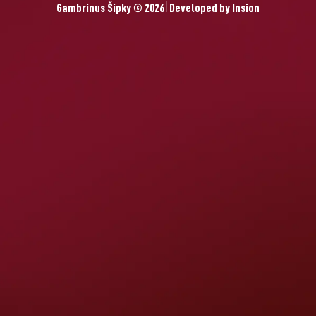
Gambrinus Šipky © 2026
Developed by
Insion