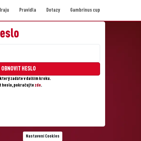
Hraju
Pravidla
Dotazy
Gambrinus cup
eslo
terý zadáte v dalším kroku.
t heslo, pokračujte
zde
.
Nastavení Cookies