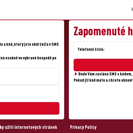
Zapomenuté h
lo a kód, který jste obdržel/a v SMS
Telefonní číslo:
ožná osobně ve vybrané hospodě po
Bude Vám zaslána SMS s kódem, k
Pokud již kód máte a chcete obnovi
y užití internetových stránek
Privacy Policy