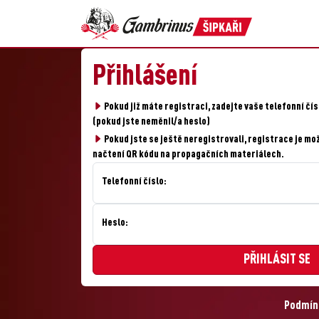
Přihlášení
Pokud již máte registraci, zadejte vaše telefonní čís
(pokud jste neměnil/a heslo)
Pokud jste se ještě neregistrovali, registrace je m
načtení QR kódu na propagačních materiálech.
Telefonní číslo:
Heslo:
Podmínk