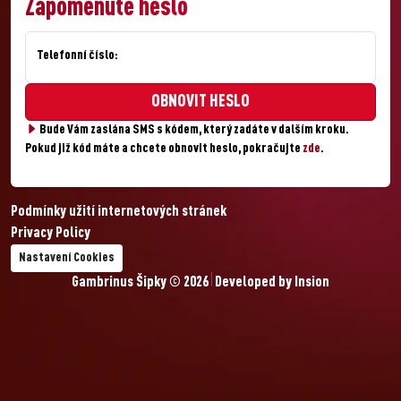
Zapomenuté heslo
Telefonní číslo:
Bude Vám zaslána SMS s kódem, který zadáte v dalším kroku.
Pokud již kód máte a chcete obnovit heslo, pokračujte
zde
.
Podmínky užití internetových stránek
Privacy Policy
Nastavení Cookies
Gambrinus Šipky © 2026
Developed by
Insion