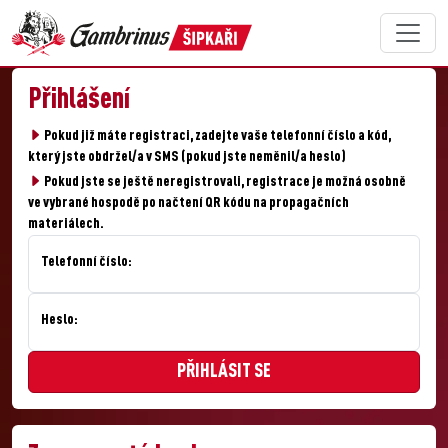
Přihlášení
Pokud již máte registraci, zadejte vaše telefonní číslo a kód,
který jste obdržel/a v SMS (pokud jste neměnil/a heslo)
Pokud jste se ještě neregistrovali, registrace je možná osobně
ve vybrané hospodě po načtení QR kódu na propagačních
materiálech.
Telefonní číslo:
Heslo: