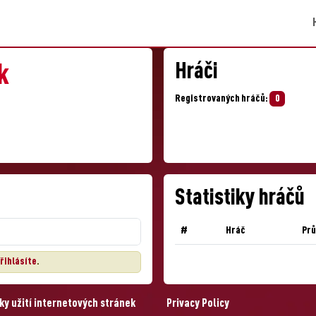
Hráči
k
Registrovaných hráčů:
0
Statistiky hráčů
#
Hráč
Pr
řihlásíte
.
y užití internetových stránek
Privacy Policy