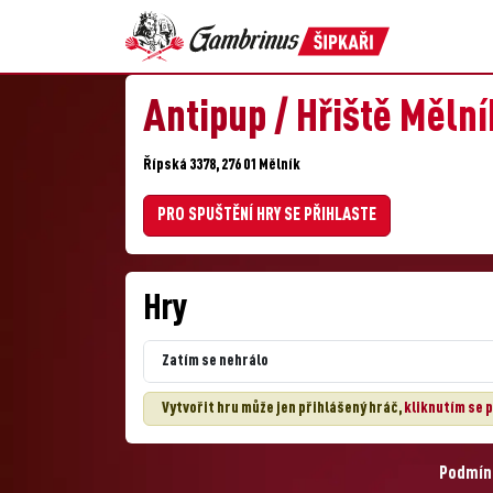
Antipup / Hřiště Mělní
Řípská 3378, 276 01 Mělník
PRO SPUŠTĚNÍ HRY SE PŘIHLASTE
Hry
Zatím se nehrálo
Vytvořit hru může jen přihlášený hráč,
kliknutím se p
Podmínk