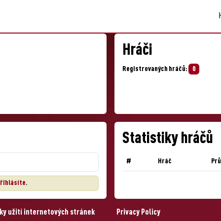
Hráči
Registrovaných hráčů:
0
Statistiky hráčů
#
Hráč
Pr
řihlásíte
.
y užití internetových stránek
Privacy Policy