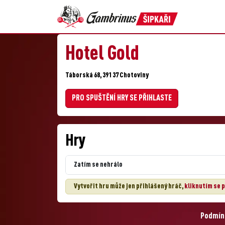
Hotel Gold
Táborská 68, 391 37 Chotoviny
PRO SPUŠTĚNÍ HRY SE PŘIHLASTE
Hry
Zatím se nehrálo
Vytvořit hru může jen přihlášený hráč,
kliknutím se p
Podmínk