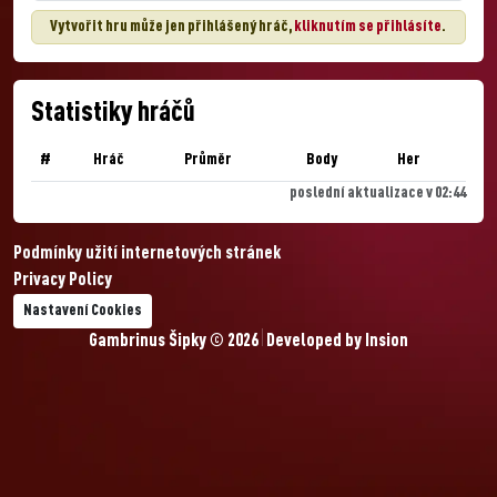
Vytvořit hru může jen přihlášený hráč,
kliknutím se přihlásíte
.
Statistiky hráčů
#
Hráč
Průměr
Body
Her
poslední aktualizace v 02:44
Podmínky užití internetových stránek
Privacy Policy
Nastavení Cookies
Gambrinus Šipky © 2026
Developed by
Insion