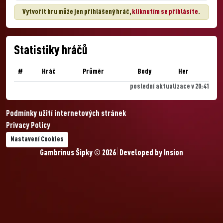
Vytvořit hru může jen přihlášený hráč,
kliknutím se přihlásíte
.
Statistiky hráčů
#
Hráč
Průměr
Body
Her
poslední aktualizace v 20:41
Podmínky užití internetových stránek
Privacy Policy
Nastavení Cookies
Gambrinus Šipky © 2026
Developed by
Insion