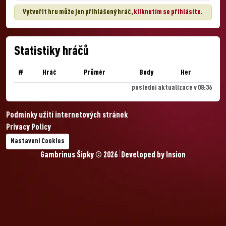
Vytvořit hru může jen přihlášený hráč,
kliknutím se přihlásíte
.
Statistiky hráčů
#
Hráč
Průměr
Body
Her
poslední aktualizace v 08:36
Podmínky užití internetových stránek
Privacy Policy
Nastavení Cookies
Gambrinus Šipky © 2026
Developed by
Insion