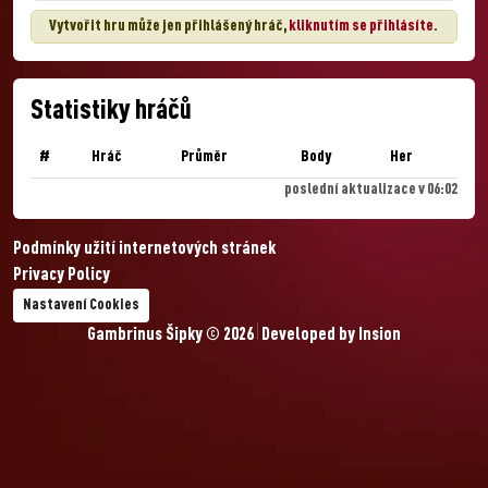
Vytvořit hru může jen přihlášený hráč,
kliknutím se přihlásíte
.
Statistiky hráčů
#
Hráč
Průměr
Body
Her
poslední aktualizace v 06:02
Podmínky užití internetových stránek
Privacy Policy
Nastavení Cookies
Gambrinus Šipky © 2026
Developed by
Insion