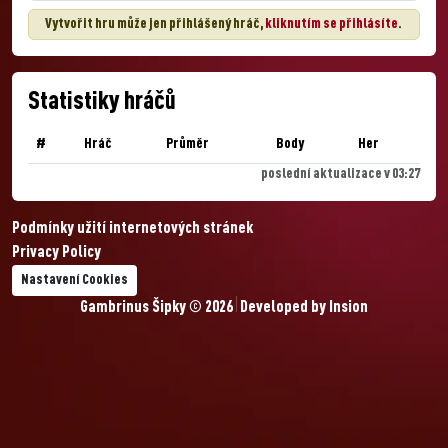
Vytvořit hru může jen přihlášený hráč,
kliknutím se přihlásíte
.
Statistiky hráčů
#
Hráč
Průměr
Body
Her
poslední aktualizace v 03:27
Podmínky užití internetových stránek
Privacy Policy
Nastavení Cookies
Gambrinus Šipky © 2026
Developed by
Insion