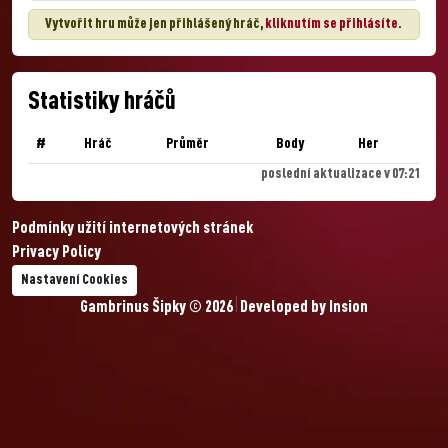
Vytvořit hru může jen přihlášený hráč,
kliknutím se přihlásíte
.
Statistiky hráčů
#
Hráč
Průměr
Body
Her
poslední aktualizace v 07:21
Podmínky užití internetových stránek
Privacy Policy
Nastavení Cookies
Gambrinus Šipky © 2026
Developed by
Insion