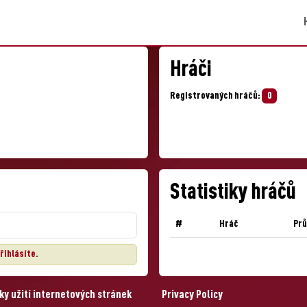
Hráči
Registrovaných hráčů:
0
Statistiky hráčů
#
Hráč
Pr
řihlásíte
.
y užití internetových stránek
Privacy Policy