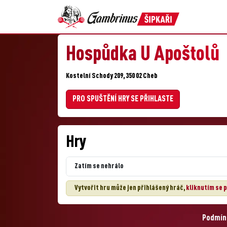
Hospůdka U Apoštolů
Kostelní Schody 209, 350 02 Cheb
PRO SPUŠTĚNÍ HRY SE PŘIHLASTE
Hry
Zatím se nehrálo
Vytvořit hru může jen přihlášený hráč,
kliknutím se p
Podmínk