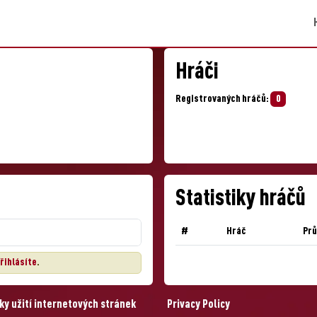
Hráči
Registrovaných hráčů:
0
Statistiky hráčů
#
Hráč
Pr
řihlásíte
.
y užití internetových stránek
Privacy Policy