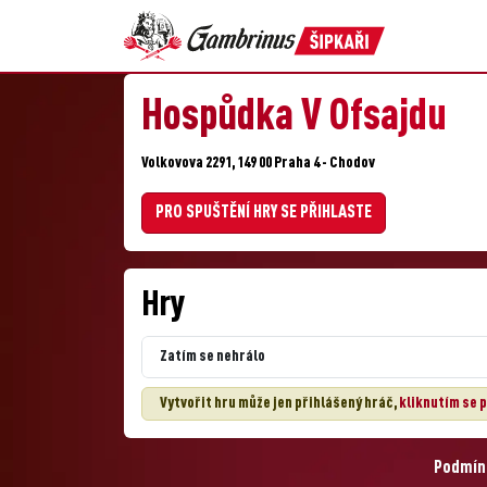
Hospůdka V Ofsajdu
Volkovova 2291, 149 00 Praha 4 - Chodov
PRO SPUŠTĚNÍ HRY SE PŘIHLASTE
Hry
Zatím se nehrálo
Vytvořit hru může jen přihlášený hráč,
kliknutím se p
Podmínk