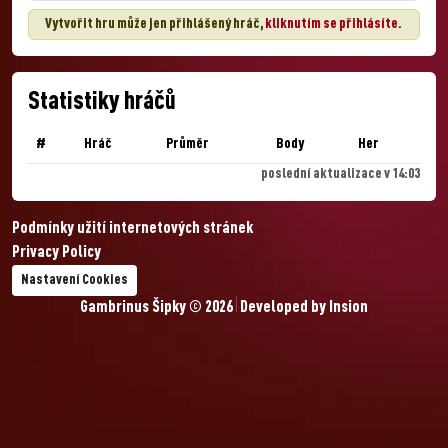
Vytvořit hru může jen přihlášený hráč,
kliknutím se přihlásíte
.
Statistiky hráčů
#
Hráč
Průměr
Body
Her
poslední aktualizace v 14:03
Podmínky užití internetových stránek
Privacy Policy
Nastavení Cookies
Gambrinus Šipky © 2026
Developed by
Insion