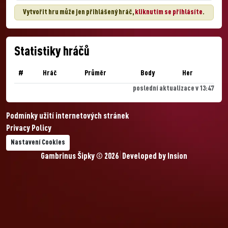
Vytvořit hru může jen přihlášený hráč,
kliknutím se přihlásíte
.
Statistiky hráčů
#
Hráč
Průměr
Body
Her
poslední aktualizace v 13:47
Podmínky užití internetových stránek
Privacy Policy
Nastavení Cookies
Gambrinus Šipky © 2026
Developed by
Insion