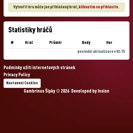
Vytvořit hru může jen přihlášený hráč,
kliknutím se přihlásíte
.
Statistiky hráčů
#
Hráč
Průměr
Body
Her
poslední aktualizace v 02:15
Podmínky užití internetových stránek
Privacy Policy
Nastavení Cookies
Gambrinus Šipky © 2026
Developed by
Insion