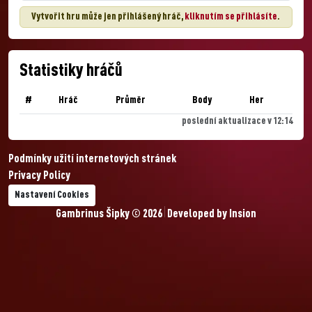
Vytvořit hru může jen přihlášený hráč,
kliknutím se přihlásíte
.
Statistiky hráčů
#
Hráč
Průměr
Body
Her
poslední aktualizace v 12:14
Podmínky užití internetových stránek
Privacy Policy
Nastavení Cookies
Gambrinus Šipky © 2026
Developed by
Insion