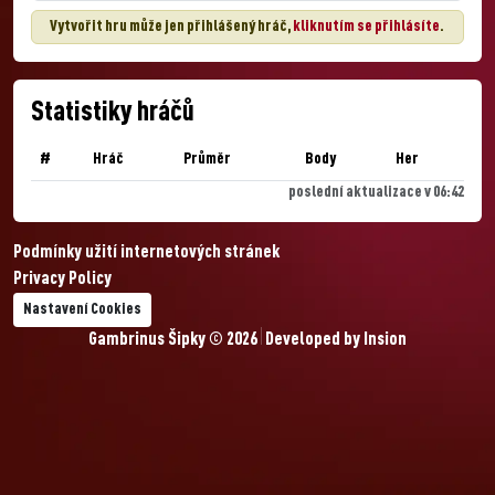
Vytvořit hru může jen přihlášený hráč,
kliknutím se přihlásíte
.
Statistiky hráčů
#
Hráč
Průměr
Body
Her
poslední aktualizace v 06:42
Podmínky užití internetových stránek
Privacy Policy
Nastavení Cookies
Gambrinus Šipky © 2026
Developed by
Insion