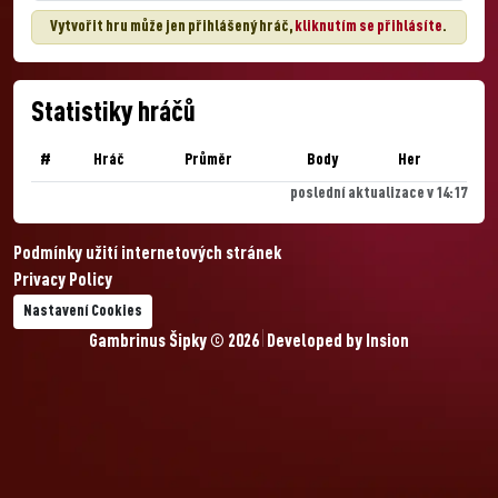
Vytvořit hru může jen přihlášený hráč,
kliknutím se přihlásíte
.
Statistiky hráčů
#
Hráč
Průměr
Body
Her
poslední aktualizace v 14:17
Podmínky užití internetových stránek
Privacy Policy
Nastavení Cookies
Gambrinus Šipky © 2026
Developed by
Insion