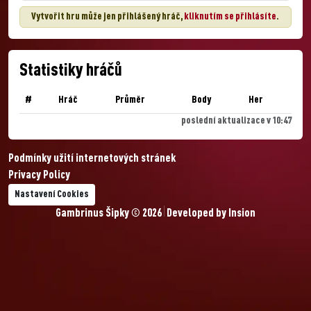
Vytvořit hru může jen přihlášený hráč,
kliknutím se přihlásíte
.
Statistiky hráčů
#
Hráč
Průměr
Body
Her
poslední aktualizace v 10:47
Podmínky užití internetových stránek
Privacy Policy
Nastavení Cookies
Gambrinus Šipky © 2026
Developed by
Insion