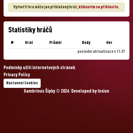
Vytvořit hru může jen přihlášený hráč,
kliknutím se přihlásíte
.
Statistiky hráčů
#
Hráč
Průměr
Body
Her
poslední aktualizace v 11:37
Podmínky užití internetových stránek
Privacy Policy
Nastavení Cookies
Gambrinus Šipky © 2026
Developed by
Insion