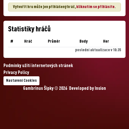
Vytvořit hru může jen přihlášený hráč,
kliknutím se přihlásíte
.
Statistiky hráčů
#
Hráč
Průměr
Body
Her
poslední aktualizace v 10:35
Podmínky užití internetových stránek
Privacy Policy
Nastavení Cookies
Gambrinus Šipky © 2026
Developed by
Insion