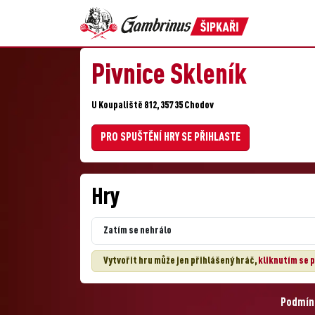
Pivnice Skleník
U Koupaliště 812, 357 35 Chodov
PRO SPUŠTĚNÍ HRY SE PŘIHLASTE
Hry
Zatím se nehrálo
Vytvořit hru může jen přihlášený hráč,
kliknutím se p
Podmínk