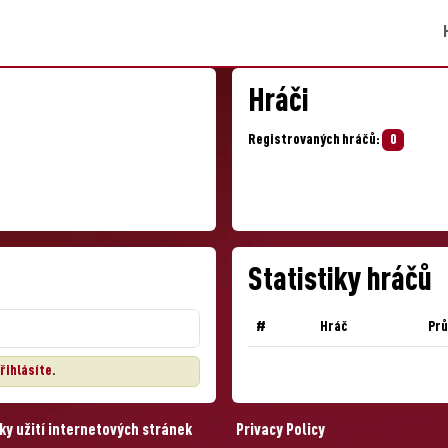
Hráči
Registrovaných hráčů:
0
Statistiky hráčů
#
Hráč
Pr
řihlásíte
.
y užití internetových stránek
Privacy Policy