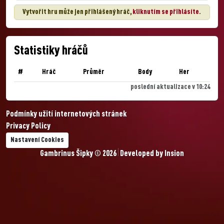
Vytvořit hru může jen přihlášený hráč,
kliknutím se přihlásíte
.
Statistiky hráčů
#
Hráč
Průměr
Body
Her
poslední aktualizace v 10:24
Podmínky užití internetových stránek
Privacy Policy
Nastavení Cookies
Gambrinus Šipky © 2026
Developed by
Insion