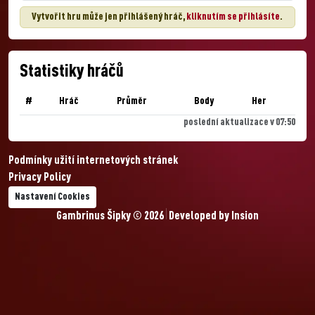
Vytvořit hru může jen přihlášený hráč,
kliknutím se přihlásíte
.
Statistiky hráčů
#
Hráč
Průměr
Body
Her
poslední aktualizace v 07:50
Podmínky užití internetových stránek
Privacy Policy
Nastavení Cookies
Gambrinus Šipky © 2026
Developed by
Insion