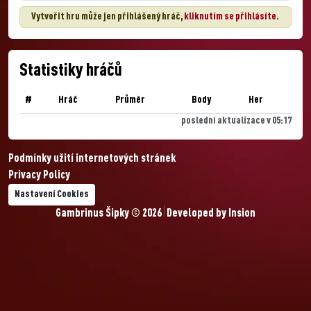
Vytvořit hru může jen přihlášený hráč,
kliknutím se přihlásíte
.
Statistiky hráčů
#
Hráč
Průměr
Body
Her
poslední aktualizace v 05:17
Podmínky užití internetových stránek
Privacy Policy
Nastavení Cookies
Gambrinus Šipky © 2026
Developed by
Insion