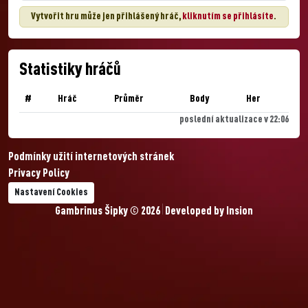
Vytvořit hru může jen přihlášený hráč,
kliknutím se přihlásíte
.
Statistiky hráčů
#
Hráč
Průměr
Body
Her
poslední aktualizace v 22:06
Podmínky užití internetových stránek
Privacy Policy
Nastavení Cookies
Gambrinus Šipky © 2026
Developed by
Insion