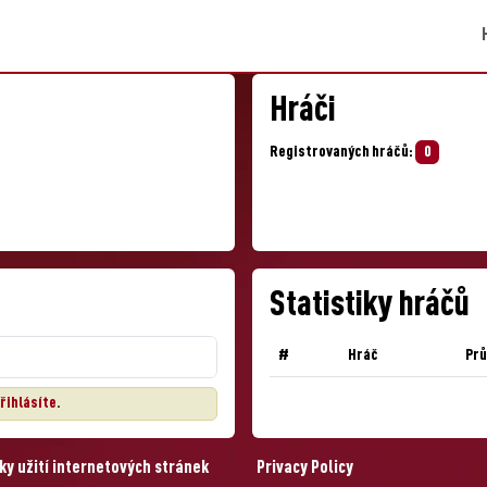
Hráči
Registrovaných hráčů:
0
Statistiky hráčů
#
Hráč
Pr
řihlásíte
.
y užití internetových stránek
Privacy Policy