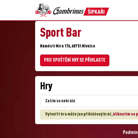
Sport Bar
Náměstí Míru 176, 687 51 Nivnice
PRO SPUŠTĚNÍ HRY SE PŘIHLASTE
Hry
Zatím se nehrálo
Vytvořit hru může jen přihlášený hráč,
kliknutím se p
Podmínk