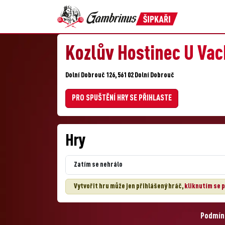
Kozlův Hostinec U Va
Dolní Dobrouč 126, 561 02 Dolní Dobrouč
PRO SPUŠTĚNÍ HRY SE PŘIHLASTE
Hry
Zatím se nehrálo
Vytvořit hru může jen přihlášený hráč,
kliknutím se p
Podmínk