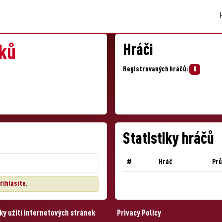
Hráči
cků
Registrovaných hráčů:
0
Statistiky hráčů
#
Hráč
Pr
řihlásíte
.
y užití internetových stránek
Privacy Policy