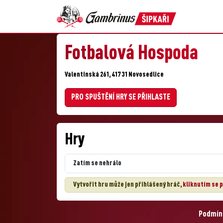
Fotbalová Hospoda
Valentinská 261, 417 31 Novosedlice
PRO SPUŠTĚNÍ HRY SE PŘIHLASTE
Hry
Zatím se nehrálo
Vytvořit hru může jen přihlášený hráč,
kliknutím se p
Podmínk