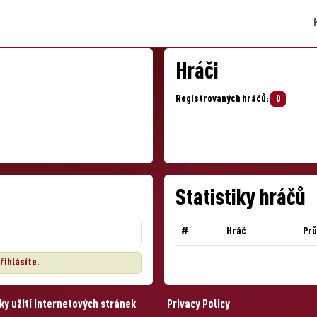
Hráči
Registrovaných hráčů:
0
Statistiky hráčů
#
Hráč
Pr
řihlásíte
.
y užití internetových stránek
Privacy Policy