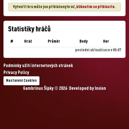
Vytvořit hru může jen přihlášený hráč,
kliknutím se přihlásíte
.
Statistiky hráčů
#
Hráč
Průměr
Body
Her
poslední aktualizace v 05:07
Podmínky užití internetových stránek
Privacy Policy
Nastavení Cookies
Gambrinus Šipky © 2026
Developed by
Insion