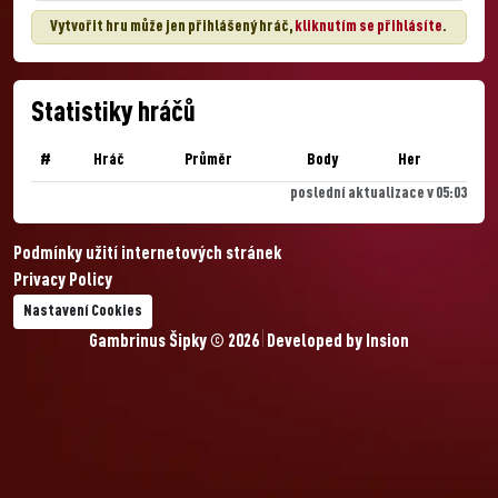
Vytvořit hru může jen přihlášený hráč,
kliknutím se přihlásíte
.
Statistiky hráčů
#
Hráč
Průměr
Body
Her
poslední aktualizace v 05:03
Podmínky užití internetových stránek
Privacy Policy
Nastavení Cookies
Gambrinus Šipky © 2026
Developed by
Insion