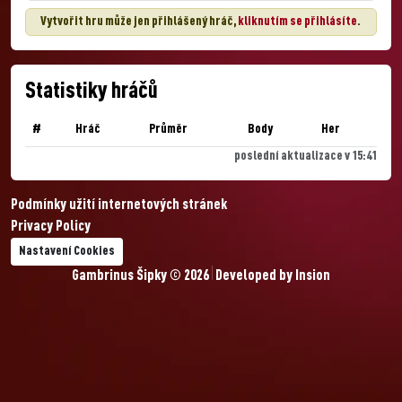
Vytvořit hru může jen přihlášený hráč,
kliknutím se přihlásíte
.
Statistiky hráčů
#
Hráč
Průměr
Body
Her
poslední aktualizace v 15:41
Podmínky užití internetových stránek
Privacy Policy
Nastavení Cookies
Gambrinus Šipky © 2026
Developed by
Insion