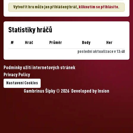
Vytvořit hru může jen přihlášený hráč,
kliknutím se přihlásíte
.
Statistiky hráčů
#
Hráč
Průměr
Body
Her
poslední aktualizace v 13:48
Podmínky užití internetových stránek
Privacy Policy
Nastavení Cookies
Gambrinus Šipky © 2026
Developed by
Insion