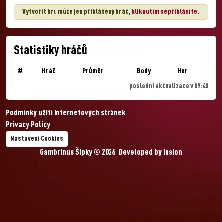
Vytvořit hru může jen přihlášený hráč,
kliknutím se přihlásíte
.
Statistiky hráčů
#
Hráč
Průměr
Body
Her
poslední aktualizace v 09:40
Podmínky užití internetových stránek
Privacy Policy
Nastavení Cookies
Gambrinus Šipky © 2026
Developed by
Insion