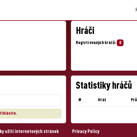
Hráči
Registrovaných hráčů:
0
Statistiky hráčů
#
Hráč
Pr
řihlásíte
.
y užití internetových stránek
Privacy Policy