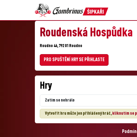
Roudenská Hospůdka
Roudno 46, 792 01 Roudno
PRO SPUŠTĚNÍ HRY SE PŘIHLASTE
Hry
Zatím se nehrálo
Vytvořit hru může jen přihlášený hráč,
kliknutím se p
Podmínk