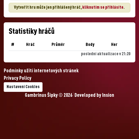
Vytvořit hru může jen přihlášený hráč,
kliknutím se přihlásíte
.
Statistiky hráčů
#
Hráč
Průměr
Body
Her
poslední aktualizace v 21:20
Podmínky užití internetových stránek
Privacy Policy
Nastavení Cookies
Gambrinus Šipky © 2026
Developed by
Insion