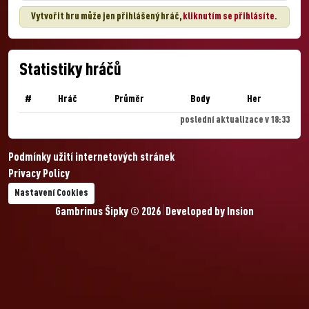
Vytvořit hru může jen přihlášený hráč,
kliknutím se přihlásíte
.
Statistiky hráčů
#
Hráč
Průměr
Body
Her
poslední aktualizace v 18:33
Podmínky užití internetových stránek
Privacy Policy
Nastavení Cookies
Gambrinus Šipky © 2026
Developed by
Insion