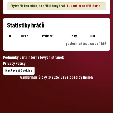
Vytvořit hru může jen přihlášený hráč,
kliknutím se přihlásíte
.
Statistiky hráčů
#
Hráč
Průměr
Body
Her
poslední aktualizace v 13:07
Podmínky užití internetových stránek
Privacy Policy
Nastavení Cookies
Gambrinus Šipky © 2026
Developed by
Insion