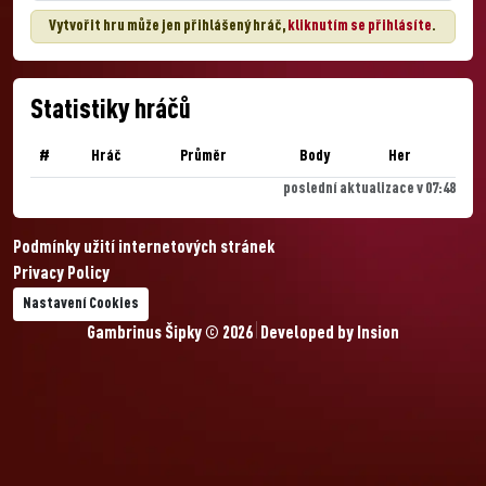
Vytvořit hru může jen přihlášený hráč,
kliknutím se přihlásíte
.
Statistiky hráčů
#
Hráč
Průměr
Body
Her
poslední aktualizace v 07:48
Podmínky užití internetových stránek
Privacy Policy
Nastavení Cookies
Gambrinus Šipky © 2026
Developed by
Insion