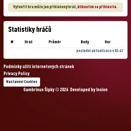
Vytvořit hru může jen přihlášený hráč,
kliknutím se přihlásíte
.
Statistiky hráčů
#
Hráč
Průměr
Body
Her
poslední aktualizace v 02:41
Podmínky užití internetových stránek
Privacy Policy
Nastavení Cookies
Gambrinus Šipky © 2026
Developed by
Insion