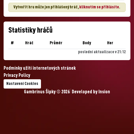
Vytvořit hru může jen přihlášený hráč,
kliknutím se přihlásíte
.
Statistiky hráčů
#
Hráč
Průměr
Body
Her
poslední aktualizace v 21:12
Podmínky užití internetových stránek
Privacy Policy
Nastavení Cookies
Gambrinus Šipky © 2026
Developed by
Insion