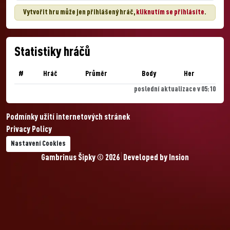
Vytvořit hru může jen přihlášený hráč,
kliknutím se přihlásíte
.
Statistiky hráčů
#
Hráč
Průměr
Body
Her
poslední aktualizace v 05:10
Podmínky užití internetových stránek
Privacy Policy
Nastavení Cookies
Gambrinus Šipky © 2026
Developed by
Insion