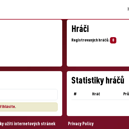
Hráči
Registrovaných hráčů:
0
Statistiky hráčů
#
Hráč
Pr
řihlásíte
.
y užití internetových stránek
Privacy Policy