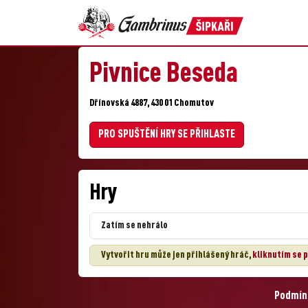
Pivnice Beseda
Dřínovská 4887, 430 01 Chomutov
PRO SPUŠTĚNÍ HRY SE PŘIHLASTE
Hry
Zatím se nehrálo
Vytvořit hru může jen přihlášený hráč,
kliknutím se p
Podmínk