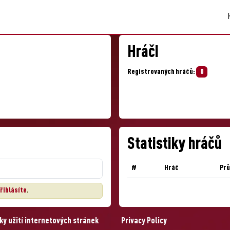
Hráči
Registrovaných hráčů:
0
Statistiky hráčů
#
Hráč
Pr
řihlásíte
.
y užití internetových stránek
Privacy Policy