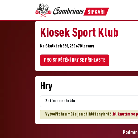
Kiosek Sport Klub
Na Skalkách 368, 250 67 Klecany
PRO SPUŠTĚNÍ HRY SE PŘIHLASTE
Hry
Zatím se nehrálo
Vytvořit hru může jen přihlášený hráč,
kliknutím se p
Podmínk