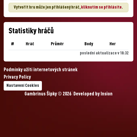
Vytvořit hru může jen přihlášený hráč,
kliknutím se přihlásíte
.
Statistiky hráčů
#
Hráč
Průměr
Body
Her
poslední aktualizace v 18:32
Podmínky užití internetových stránek
Privacy Policy
Nastavení Cookies
Gambrinus Šipky © 2026
Developed by
Insion