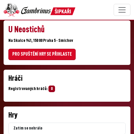
U Neostichů
Na Skalce 941, 150 00 Praha 5 - Smíchov
PRO SPUŠTĚNÍ HRY SE PŘIHLASTE
Hráči
Registrovaných hráčů:
0
Hry
Zatím se nehrálo