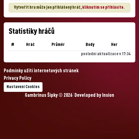
Vytvořit hru může jen přihlášený hráč,
kliknutím se přihlásíte
.
Statistiky hráčů
#
Hráč
Průměr
Body
Her
poslední aktualizace v 17:34
Podmínky užití internetových stránek
Privacy Policy
Nastavení Cookies
Gambrinus Šipky © 2026
Developed by
Insion