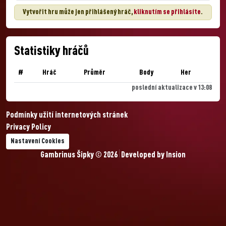
Vytvořit hru může jen přihlášený hráč,
kliknutím se přihlásíte
.
Statistiky hráčů
#
Hráč
Průměr
Body
Her
poslední aktualizace v 13:08
Podmínky užití internetových stránek
Privacy Policy
Nastavení Cookies
Gambrinus Šipky © 2026
Developed by
Insion