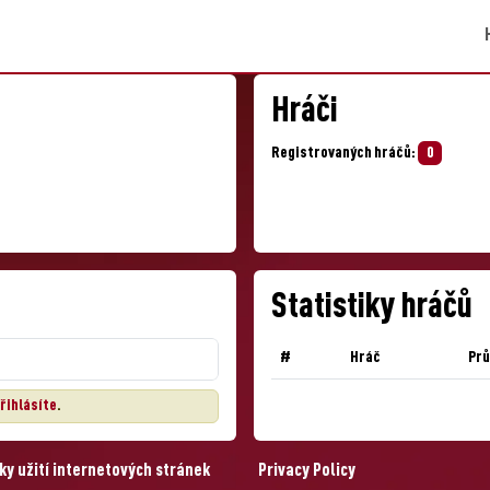
Hráči
Registrovaných hráčů:
0
Statistiky hráčů
#
Hráč
Pr
řihlásíte
.
y užití internetových stránek
Privacy Policy