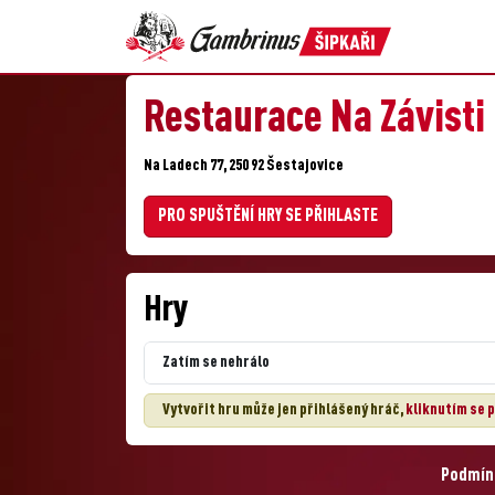
Restaurace Na Závisti
Na Ladech 77, 250 92 Šestajovice
PRO SPUŠTĚNÍ HRY SE PŘIHLASTE
Hry
Zatím se nehrálo
Vytvořit hru může jen přihlášený hráč,
kliknutím se p
Podmínk