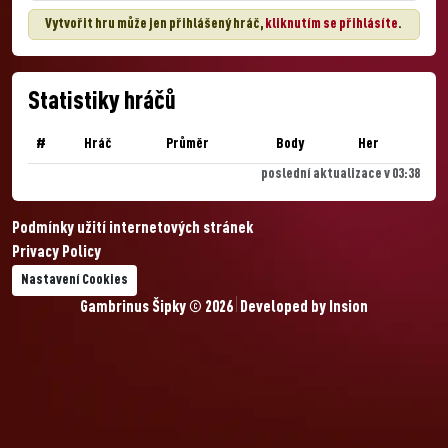
Vytvořit hru může jen přihlášený hráč,
kliknutím se přihlásíte
.
Statistiky hráčů
#
Hráč
Průměr
Body
Her
poslední aktualizace v 03:38
Podmínky užití internetových stránek
Privacy Policy
Nastavení Cookies
Gambrinus Šipky © 2026
Developed by
Insion